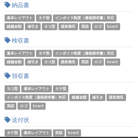
納品書
基本レイアウト
タテ型
インボイス制度（適格請求書）対応
繰越金額
値引き
ヨコ型
源泉徴収
英語
ロゴ
board
検収書
基本レイアウト
タテ型
インボイス制度（適格請求書）対応
繰越金額
値引き
ヨコ型
源泉徴収
英語
ロゴ
board
領収書
ヨコ型
基本レイアウト
タテ型
インボイス制度（適格請求書）対応
繰越金額
値引き
源泉徴収
英語
ロゴ
board
送付状
タテ型
基本レイアウト
英語
board