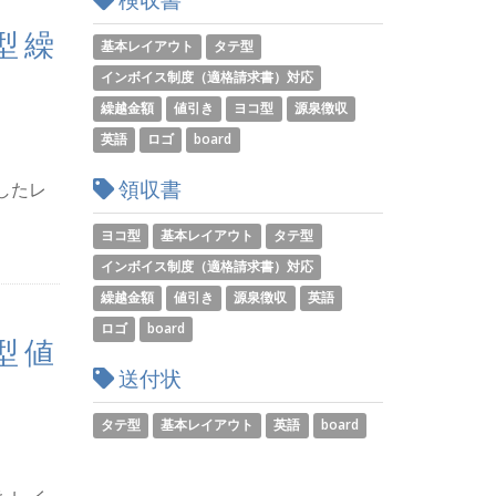
型 繰
基本レイアウト
タテ型
インボイス制度（適格請求書）対応
繰越金額
値引き
ヨコ型
源泉徴収
英語
ロゴ
board
領収書
したレ
ヨコ型
基本レイアウト
タテ型
インボイス制度（適格請求書）対応
繰越金額
値引き
源泉徴収
英語
ロゴ
board
型 値
送付状
タテ型
基本レイアウト
英語
board