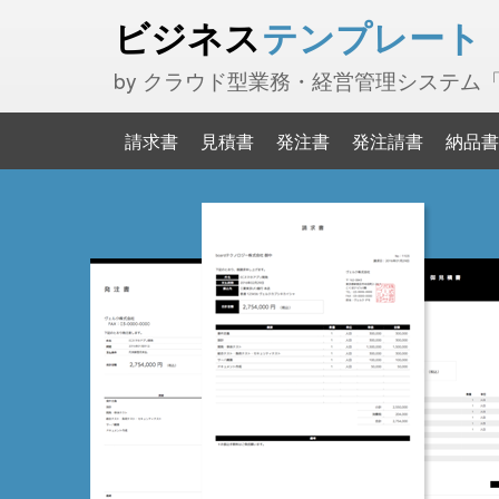
ビジネス
テンプレート
by クラウド型業務・経営管理システム
請求書
見積書
発注書
発注請書
納品書