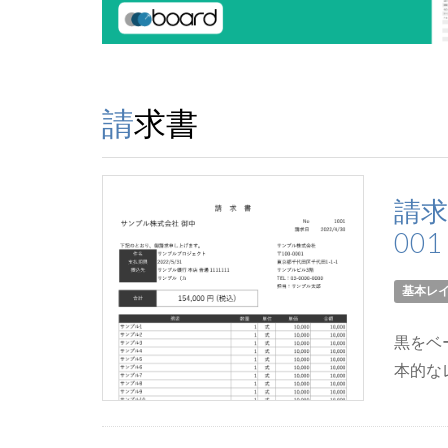
請求書
請求
001
基本レ
黒をベ
本的な