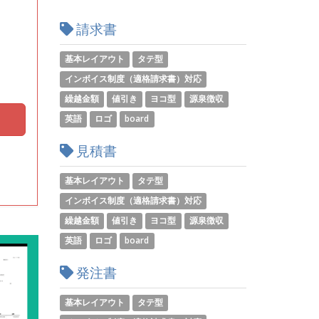
請求書
基本レイアウト
タテ型
インボイス制度（適格請求書）対応
繰越金額
値引き
ヨコ型
源泉徴収
英語
ロゴ
board
見積書
基本レイアウト
タテ型
インボイス制度（適格請求書）対応
繰越金額
値引き
ヨコ型
源泉徴収
英語
ロゴ
board
発注書
基本レイアウト
タテ型