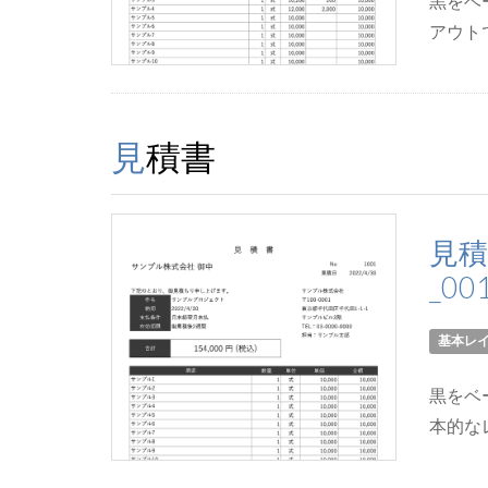
黒をベ
アウト
見積書
見積
_00
基本レ
黒をベ
本的な