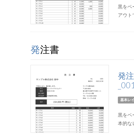
黒をベ
アウト
発注書
発注
_00
基本レ
黒をベ
本的な