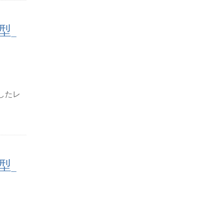
型_
したレ
型_