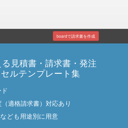
boardで請求書を作成
える見積書・請求書・発注
クセルテンプレート集
ード
度（適格請求書）対応あり
越なども用途別に用意