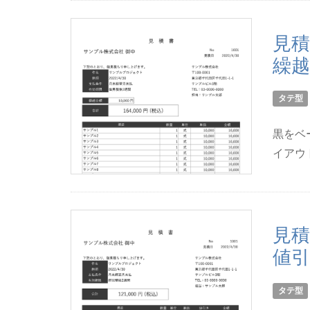
見積
繰越
タテ型
黒をベ
イアウ
見積
値引
タテ型