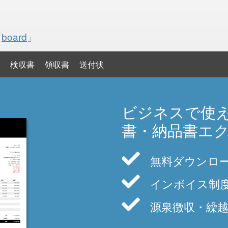
「
board
」
検収書
領収書
送付状
ビジネスで使
書・納品書エ
無料ダウンロ
インボイス制
源泉徴収・繰