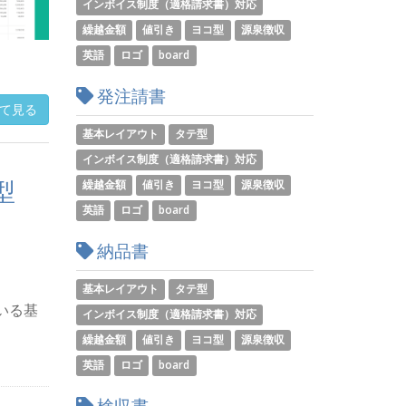
インボイス制度（適格請求書）対応
繰越金額
値引き
ヨコ型
源泉徴収
英語
ロゴ
board
発注請書
て見る
基本レイアウト
タテ型
インボイス制度（適格請求書）対応
型
繰越金額
値引き
ヨコ型
源泉徴収
英語
ロゴ
board
納品書
基本レイアウト
タテ型
いる基
インボイス制度（適格請求書）対応
繰越金額
値引き
ヨコ型
源泉徴収
英語
ロゴ
board
検収書