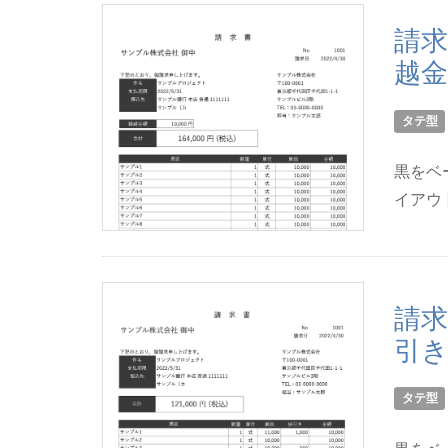
請求
越金
タテ型
黒をベ
イアウ
請求
引き
タテ型