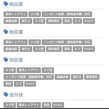
納品書
基本レイアウト
タテ型
インボイス制度（適格請求書）対応
繰越金額
値引き
ヨコ型
源泉徴収
英語
ロゴ
board
検収書
基本レイアウト
タテ型
インボイス制度（適格請求書）対応
繰越金額
値引き
ヨコ型
源泉徴収
英語
ロゴ
board
領収書
ヨコ型
基本レイアウト
タテ型
インボイス制度（適格請求書）対応
繰越金額
値引き
源泉徴収
英語
ロゴ
board
送付状
タテ型
基本レイアウト
英語
board