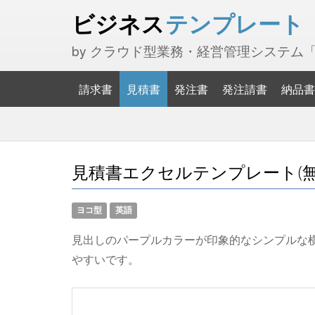
ビジネス
テンプレート
by クラウド型業務・経営管理システム
請求書
見積書
発注書
発注請書
納品書
見積書エクセルテンプレート(無料
ヨコ型
英語
見出しのパープルカラーが印象的なシンプルな
やすいです。