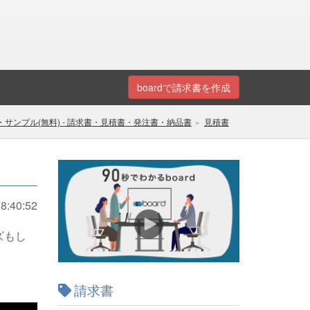
boardで請求書を作成
サンプル(無料) - 請求書・見積書・発注書・納品書
見積書
8:40:52
ズもし
請求書