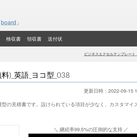
「
board
」
検収書
領収書
送付状
ビジネスエクセルテンプレート・
)_英語_ヨコ型_038
更新日時：
2022-09-15 1
横型の見積書です。設けられている項目が少なく、カスタマイ
＼ 継続率99.5%の圧倒的な支持 ／