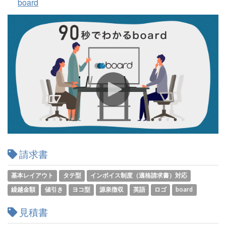
board
請求書
基本レイアウト
タテ型
インボイス制度（適格請求書）対応
繰越金額
値引き
ヨコ型
源泉徴収
英語
ロゴ
board
見積書