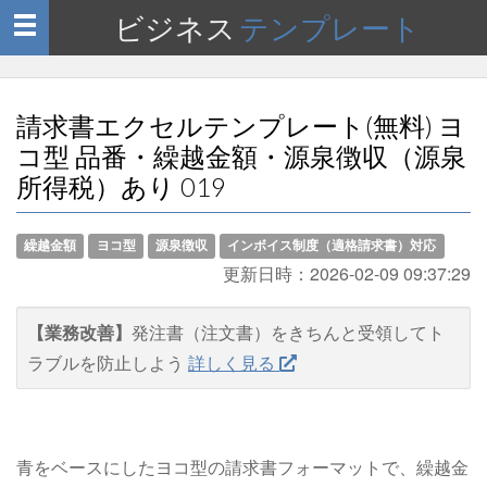
ビジネス
テンプレート
Toggle
navigation
請求書エクセルテンプレート(無料) ヨ
コ型 品番・繰越金額・源泉徴収（源泉
所得税）あり 019
繰越金額
ヨコ型
源泉徴収
インボイス制度（適格請求書）対応
更新日時：
2026-02-09 09:37:29
【業務改善】
発注書（注文書）をきちんと受領してト
ラブルを防止しよう
詳しく見る
青をベースにしたヨコ型の請求書フォーマットで、繰越金