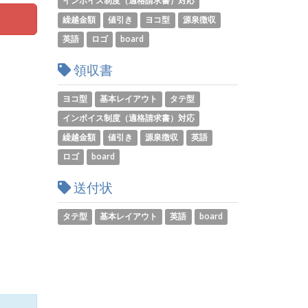
インボイス制度（適格請求書）対応
繰越金額
値引き
ヨコ型
源泉徴収
英語
ロゴ
board
領収書
ヨコ型
基本レイアウト
タテ型
インボイス制度（適格請求書）対応
繰越金額
値引き
源泉徴収
英語
ロゴ
board
送付状
タテ型
基本レイアウト
英語
board