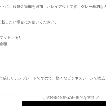
ットに、繰越金額欄を追加したレイアウトです。グレー基調な
記載したい場合にお使いください。
マット：あり
金額
作成したテンプレートですので、様々なビジネスシーンで幅広
＼ 継続率99.5%の圧倒的な支持 ／