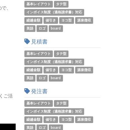
基本レイアウト
タテ型
ので、
インボイス制度（適格請求書）対応
繰越金額
値引き
ヨコ型
源泉徴収
英語
ロゴ
board
見積書
基本レイアウト
タテ型
インボイス制度（適格請求書）対応
繰越金額
値引き
ヨコ型
源泉徴収
英語
ロゴ
board
発注書
くご活
基本レイアウト
タテ型
インボイス制度（適格請求書）対応
繰越金額
値引き
ヨコ型
源泉徴収
英語
ロゴ
board