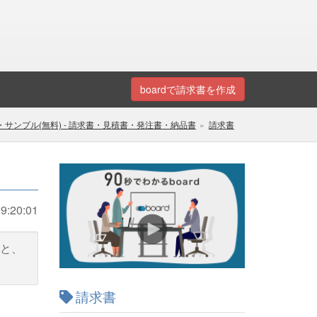
boardで請求書を作成
サンプル(無料) - 請求書・見積書・発注書・納品書
請求書
9:20:01
と、
請求書