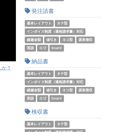
発注請書
基本レイアウト
タテ型
インボイス制度（適格請求書）対応
繰越金額
値引き
ヨコ型
源泉徴収
英語
ロゴ
board
納品書
んか？
基本レイアウト
タテ型
インボイス制度（適格請求書）対応
繰越金額
値引き
ヨコ型
源泉徴収
英語
ロゴ
board
検収書
基本レイアウト
タテ型