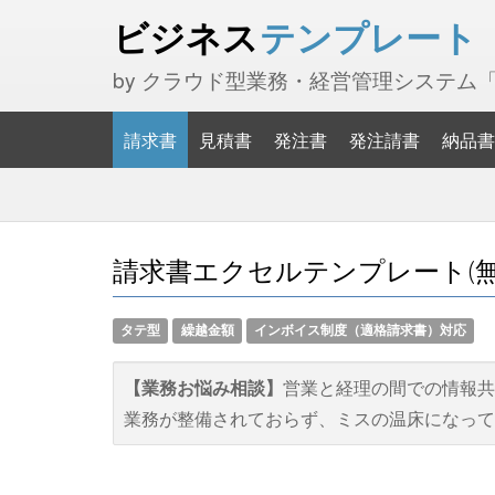
ビジネス
テンプレート
by クラウド型業務・経営管理システム
請求書
見積書
発注書
発注請書
納品書
請求書エクセルテンプレート(無料
タテ型
繰越金額
インボイス制度（適格請求書）対応
【業務お悩み相談】
営業と経理の間での情報共
業務が整備されておらず、ミスの温床になって