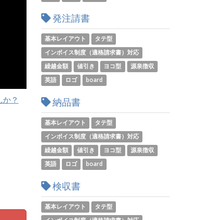
発注請書
基本レイアウト
タテ型
インボイス制度（適格請求書）対応
繰越金額
値引き
ヨコ型
源泉徴収
英語
ロゴ
board
んか？
納品書
基本レイアウト
タテ型
インボイス制度（適格請求書）対応
繰越金額
値引き
ヨコ型
源泉徴収
英語
ロゴ
board
検収書
基本レイアウト
タテ型