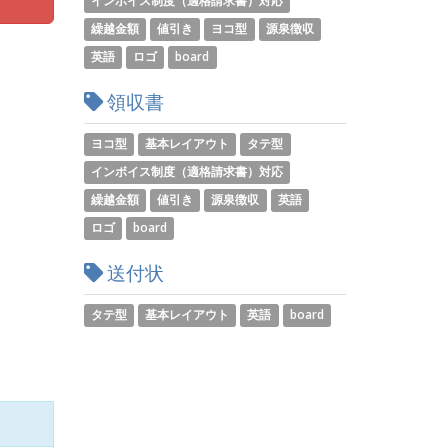
インボイス制度（適格請求書）対応
繰越金額
値引き
ヨコ型
源泉徴収
英語
ロゴ
board
領収書
ヨコ型
基本レイアウト
タテ型
インボイス制度（適格請求書）対応
繰越金額
値引き
源泉徴収
英語
ロゴ
board
送付状
タテ型
基本レイアウト
英語
board