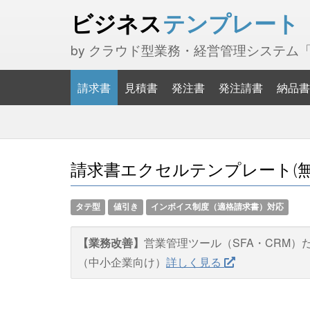
ビジネス
テンプレート
by クラウド型業務・経営管理システム
請求書
見積書
発注書
発注請書
納品書
請求書エクセルテンプレート(無料
タテ型
値引き
インボイス制度（適格請求書）対応
【業務改善】
営業管理ツール（SFA・CRM）
（中小企業向け）
詳しく見る