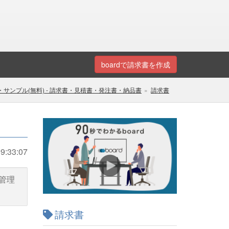
boardで請求書を作成
サンプル(無料) - 請求書・見積書・発注書・納品書
請求書
9:33:07
管理
請求書