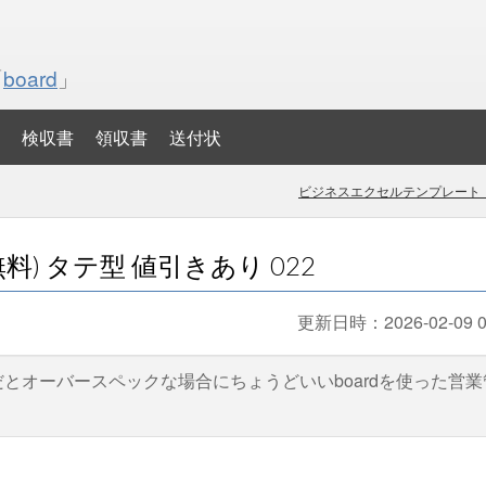
「
board
」
検収書
領収書
送付状
ビジネスエクセルテンプレート・
) タテ型 値引きあり 022
更新日時：
2026-02-09 0
だとオーバースペックな場合にちょうどいいboardを使った営業