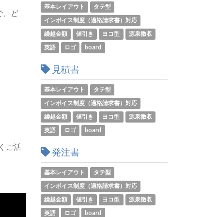
基本レイアウト
タテ型
で、ど
インボイス制度（適格請求書）対応
繰越金額
値引き
ヨコ型
源泉徴収
英語
ロゴ
board
見積書
基本レイアウト
タテ型
インボイス制度（適格請求書）対応
繰越金額
値引き
ヨコ型
源泉徴収
英語
ロゴ
board
くご活
発注書
基本レイアウト
タテ型
インボイス制度（適格請求書）対応
繰越金額
値引き
ヨコ型
源泉徴収
英語
ロゴ
board