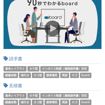
請求書
基本レイアウト
タテ型
インボイス制度（適格請求書）対応
繰越金額
値引き
ヨコ型
源泉徴収
英語
ロゴ
board
見積書
基本レイアウト
タテ型
インボイス制度（適格請求書）対応
繰越金額
値引き
ヨコ型
源泉徴収
英語
ロゴ
board