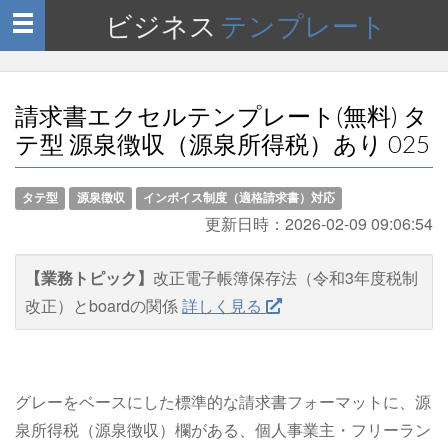
ビジネス
テンプレート
Toggle
navigation
請求書エクセルテンプレート(無料) タ
テ型 源泉徴収（源泉所得税）あり 025
タテ型
源泉徴収
インボイス制度（適格請求書）対応
更新日時：
2026-02-09 09:06:54
【業務トピック】
改正電子帳簿保存法（令和3年度税制
改正）とboardの関係
詳しく見る
グレーをベースにした標準的な請求書フォーマットに、源
泉所得税（源泉徴収）欄がある、個人事業主・フリーラン