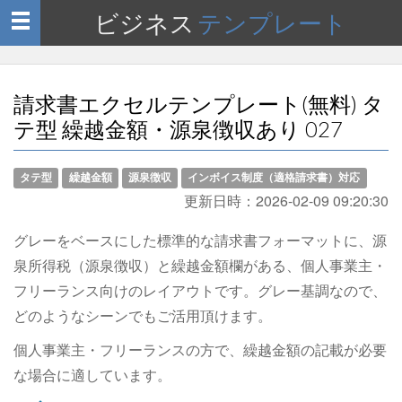
ビジネス
テンプレート
Toggle
navigation
請求書エクセルテンプレート(無料) タ
テ型 繰越金額・源泉徴収あり 027
タテ型
繰越金額
源泉徴収
インボイス制度（適格請求書）対応
更新日時：
2026-02-09 09:20:30
グレーをベースにした標準的な請求書フォーマットに、源
泉所得税（源泉徴収）と繰越金額欄がある、個人事業主・
フリーランス向けのレイアウトです。グレー基調なので、
どのようなシーンでもご活用頂けます。
個人事業主・フリーランスの方で、繰越金額の記載が必要
な場合に適しています。