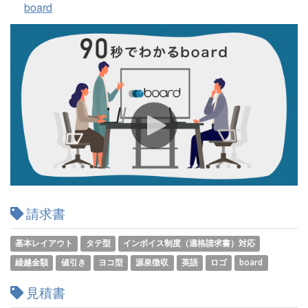
board
請求書
基本レイアウト
タテ型
インボイス制度（適格請求書）対応
繰越金額
値引き
ヨコ型
源泉徴収
英語
ロゴ
board
見積書