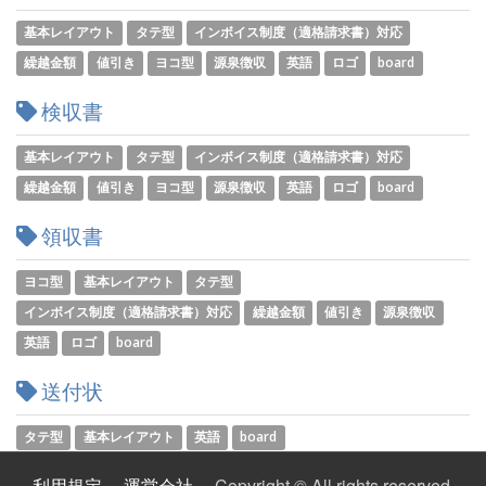
基本レイアウト
タテ型
インボイス制度（適格請求書）対応
繰越金額
値引き
ヨコ型
源泉徴収
英語
ロゴ
board
検収書
基本レイアウト
タテ型
インボイス制度（適格請求書）対応
繰越金額
値引き
ヨコ型
源泉徴収
英語
ロゴ
board
領収書
ヨコ型
基本レイアウト
タテ型
インボイス制度（適格請求書）対応
繰越金額
値引き
源泉徴収
英語
ロゴ
board
送付状
タテ型
基本レイアウト
英語
board
利用規定
運営会社
Copyright © All rights reserved.