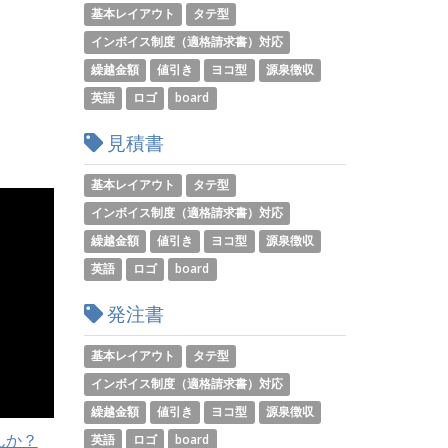
基本レイアウト
タテ型
インボイス制度（適格請求書）対応
繰越金額
値引き
ヨコ型
源泉徴収
英語
ロゴ
board
見積書
基本レイアウト
タテ型
インボイス制度（適格請求書）対応
繰越金額
値引き
ヨコ型
源泉徴収
英語
ロゴ
board
発注書
基本レイアウト
タテ型
インボイス制度（適格請求書）対応
繰越金額
値引き
ヨコ型
源泉徴収
んか？
英語
ロゴ
board