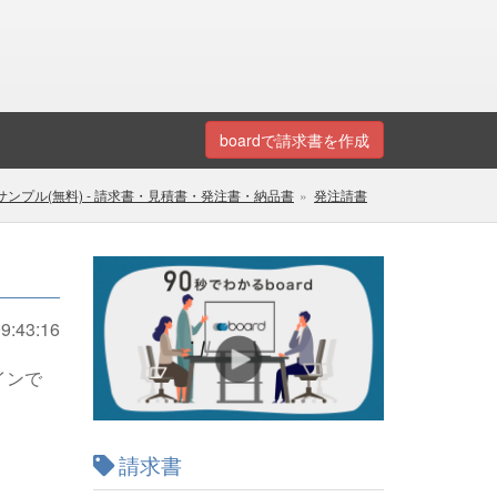
boardで請求書を作成
ンプル(無料) - 請求書・見積書・発注書・納品書
発注請書
9:43:16
インで
請求書