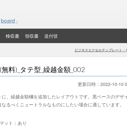
「
board
」
検収書
領収書
送付状
ビジネスエクセルテンプレート・サ
料)_タテ型_繰越金額_002
更新日時：
2022-10-10 0
トに、繰越金額欄を追加したレイアウトです。黒ベースのデザ
はなるべくニュートラルなものにしたい場合に適しています。
マット：あり