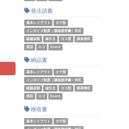
発注請書
基本レイアウト
タテ型
インボイス制度（適格請求書）対応
繰越金額
値引き
ヨコ型
源泉徴収
英語
ロゴ
board
納品書
基本レイアウト
タテ型
インボイス制度（適格請求書）対応
繰越金額
値引き
ヨコ型
源泉徴収
英語
ロゴ
board
検収書
基本レイアウト
タテ型