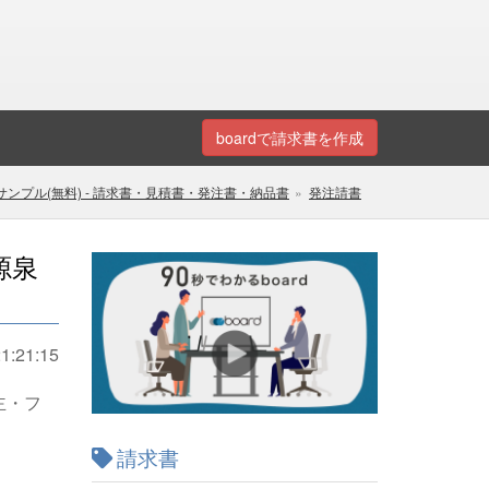
boardで請求書を作成
ンプル(無料) - 請求書・見積書・発注書・納品書
発注請書
源泉
1:21:15
主・フ
請求書