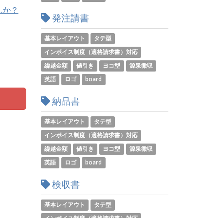
んか？
発注請書
基本レイアウト
タテ型
インボイス制度（適格請求書）対応
繰越金額
値引き
ヨコ型
源泉徴収
英語
ロゴ
board
納品書
基本レイアウト
タテ型
インボイス制度（適格請求書）対応
繰越金額
値引き
ヨコ型
源泉徴収
英語
ロゴ
board
検収書
基本レイアウト
タテ型