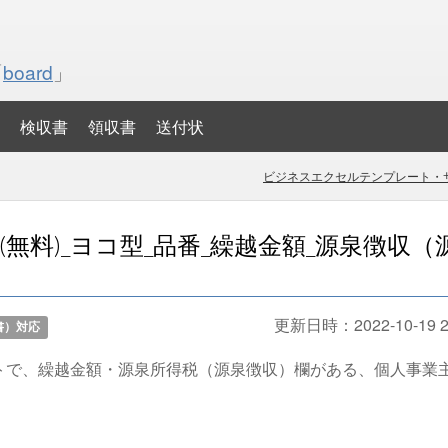
「
board
」
検収書
領収書
送付状
ビジネスエクセルテンプレート・サ
無料)_ヨコ型_品番_繰越金額_源泉徴収（
更新日時：
2022-10-19 2
書）対応
トで、繰越金額・源泉所得税（源泉徴収）欄がある、個人事業