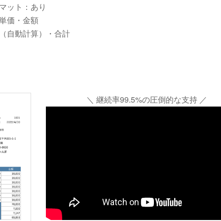
マット：あり
単価・金額
（自動計算）・合計
＼ 継続率99.5%の圧倒的な支持 ／