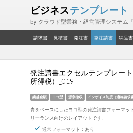
ビジネス
テンプレート
by クラウド型業務・経営管理システム
請求書
見積書
発注書
発注請書
納品書
発注請書エクセルテンプレート(
所得税）_019
繰越金額
ヨコ型
源泉徴収
インボイス制度（適格請求
青をベースにしたヨコ型の発注請書フォーマッ
リーランス向けのレイアウトです。
通常フォーマット：あり