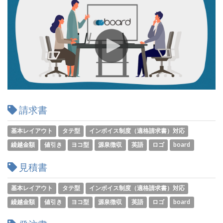
請求書
基本レイアウト
タテ型
インボイス制度（適格請求書）対応
繰越金額
値引き
ヨコ型
源泉徴収
英語
ロゴ
board
見積書
基本レイアウト
タテ型
インボイス制度（適格請求書）対応
繰越金額
値引き
ヨコ型
源泉徴収
英語
ロゴ
board