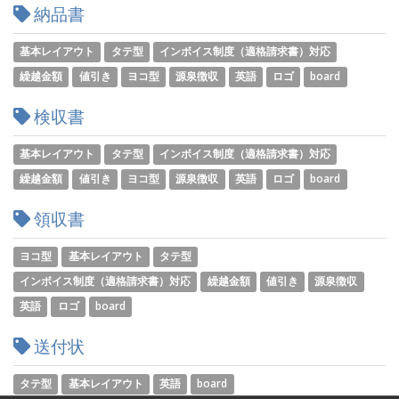
納品書
基本レイアウト
タテ型
インボイス制度（適格請求書）対応
繰越金額
値引き
ヨコ型
源泉徴収
英語
ロゴ
board
検収書
基本レイアウト
タテ型
インボイス制度（適格請求書）対応
繰越金額
値引き
ヨコ型
源泉徴収
英語
ロゴ
board
領収書
ヨコ型
基本レイアウト
タテ型
インボイス制度（適格請求書）対応
繰越金額
値引き
源泉徴収
英語
ロゴ
board
送付状
タテ型
基本レイアウト
英語
board