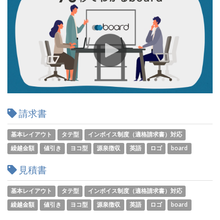
請求書
基本レイアウト
タテ型
インボイス制度（適格請求書）対応
繰越金額
値引き
ヨコ型
源泉徴収
英語
ロゴ
board
見積書
基本レイアウト
タテ型
インボイス制度（適格請求書）対応
繰越金額
値引き
ヨコ型
源泉徴収
英語
ロゴ
board