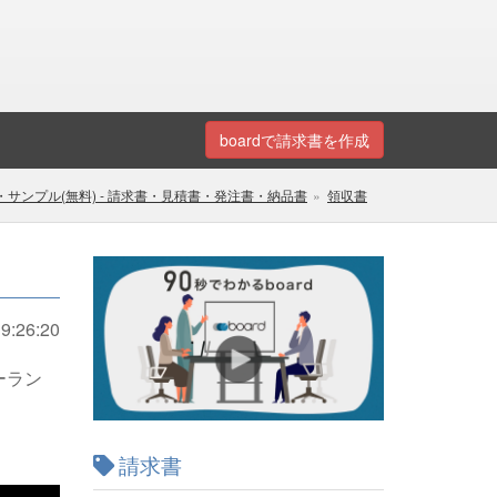
boardで請求書を作成
サンプル(無料) - 請求書・見積書・発注書・納品書
領収書
9:26:20
ーラン
請求書