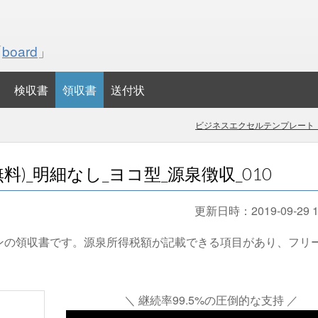
「
board
」
検収書
領収書
送付状
ビジネスエクセルテンプレート・
)_明細なし_ヨコ型_源泉徴収_010
更新日時：
2019-09-29 1
ンの領収書です。源泉所得税額が記載できる項目があり、フリ
＼ 継続率99.5%の圧倒的な支持 ／