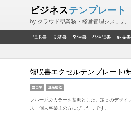
ビジネス
テンプレート
by クラウド型業務・経営管理システム
請求書
見積書
発注書
発注請書
納品書
領収書エクセルテンプレート(無料
ヨコ型
源泉徴収
ブルー系のカラーを基調とした、定番のデザイ
ス・個人事業主の方にぴったりです。