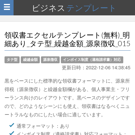
ビジネス
テンプレート
Toggle
navigation
領収書エクセルテンプレート(無料)_明
細あり_タテ型_繰越金額_源泉徴収_015
タテ型
繰越金額
源泉徴収
インボイス制度（適格請求書）対応
更新日時：
2022-12-06 14:38:45
黒をベースにした標準的な領収書フォーマットに、源泉所
得税（源泉徴収）と繰越金額欄がある、個人事業主・フリ
ーランス向けのレイアウトです。黒ベースのデザインです
ので、どのようなシーンにも使え、領収書はなるべくニュ
ートラルなものにしたい場合に適しています。
通常フォーマット：あり
インボイス制度（適格請求書）対応フォーマット：