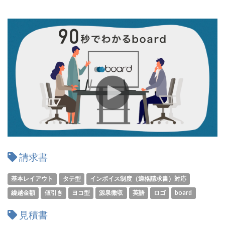
請求書
基本レイアウト
タテ型
インボイス制度（適格請求書）対応
繰越金額
値引き
ヨコ型
源泉徴収
英語
ロゴ
board
見積書