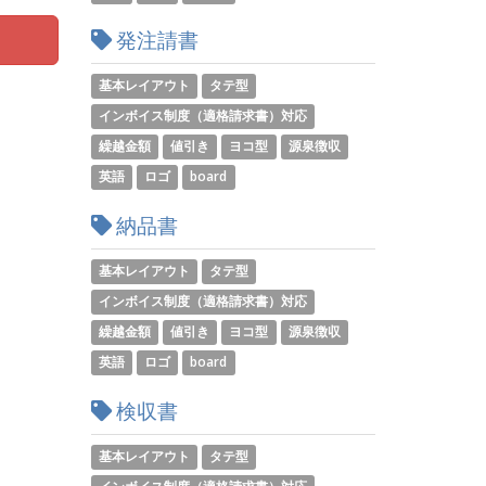
発注請書
基本レイアウト
タテ型
インボイス制度（適格請求書）対応
繰越金額
値引き
ヨコ型
源泉徴収
英語
ロゴ
board
納品書
基本レイアウト
タテ型
インボイス制度（適格請求書）対応
繰越金額
値引き
ヨコ型
源泉徴収
英語
ロゴ
board
検収書
基本レイアウト
タテ型