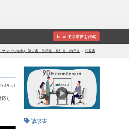
boardで請求書を作成
サンプル(無料) - 請求書・見積書・発注書・納品書
領収書
9:45:41
対応し
請求書