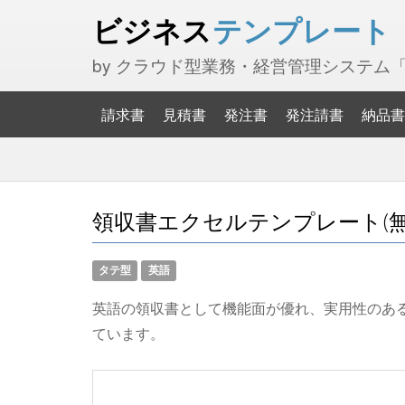
ビジネス
テンプレート
by クラウド型業務・経営管理システム
請求書
見積書
発注書
発注請書
納品書
領収書エクセルテンプレート(無料
タテ型
英語
英語の領収書として機能面が優れ、実用性のあ
ています。