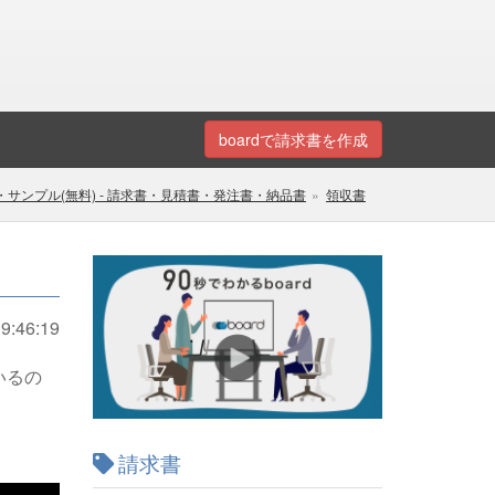
boardで請求書を作成
サンプル(無料) - 請求書・見積書・発注書・納品書
領収書
9:46:19
いるの
請求書