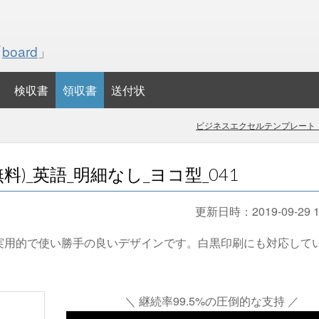
「
board
」
検収書
領収書
送付状
ビジネスエクセルテンプレート・
)_英語_明細なし_ヨコ型_041
更新日時：
2019-09-29 1
実用的で使い勝手の良いデザインです。白黒印刷にも対応して
＼ 継続率99.5%の圧倒的な支持 ／