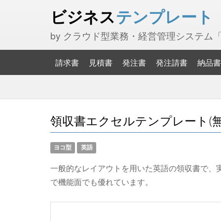
ビジネス
テンプレート
by クラウド型業務・経営管理システム
請求書
見積書
発注書
発注請書
納品書
領収書エクセルテンプレート(無料
ヨコ型
英語
一般的なレイアウトを用いた英語の領収書で、
で機能面でも優れています。