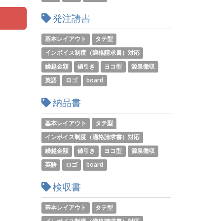
発注請書
基本レイアウト
タテ型
インボイス制度（適格請求書）対応
繰越金額
値引き
ヨコ型
源泉徴収
英語
ロゴ
board
納品書
基本レイアウト
タテ型
インボイス制度（適格請求書）対応
繰越金額
値引き
ヨコ型
源泉徴収
英語
ロゴ
board
検収書
基本レイアウト
タテ型