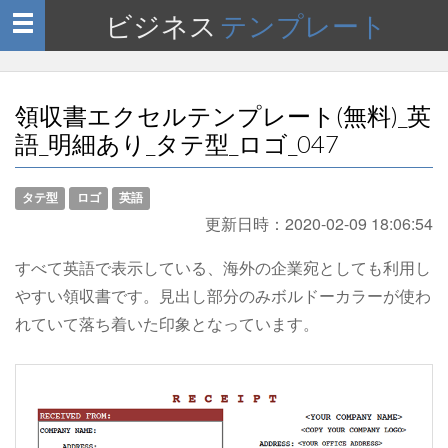
ビジネス
テンプレート
Toggle
navigation
領収書エクセルテンプレート(無料)_英
語_明細あり_タテ型_ロゴ_047
タテ型
ロゴ
英語
更新日時：
2020-02-09 18:06:54
すべて英語で表示している、海外の企業宛としても利用し
やすい領収書です。見出し部分のみボルドーカラーが使わ
れていて落ち着いた印象となっています。