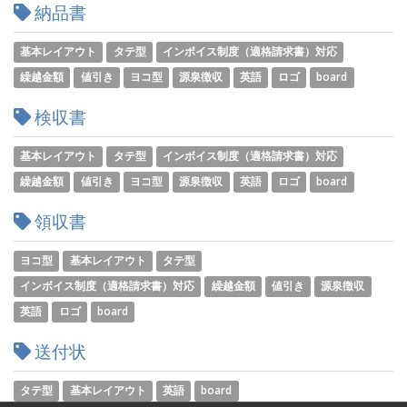
納品書
基本レイアウト
タテ型
インボイス制度（適格請求書）対応
繰越金額
値引き
ヨコ型
源泉徴収
英語
ロゴ
board
検収書
基本レイアウト
タテ型
インボイス制度（適格請求書）対応
繰越金額
値引き
ヨコ型
源泉徴収
英語
ロゴ
board
領収書
ヨコ型
基本レイアウト
タテ型
インボイス制度（適格請求書）対応
繰越金額
値引き
源泉徴収
英語
ロゴ
board
送付状
タテ型
基本レイアウト
英語
board