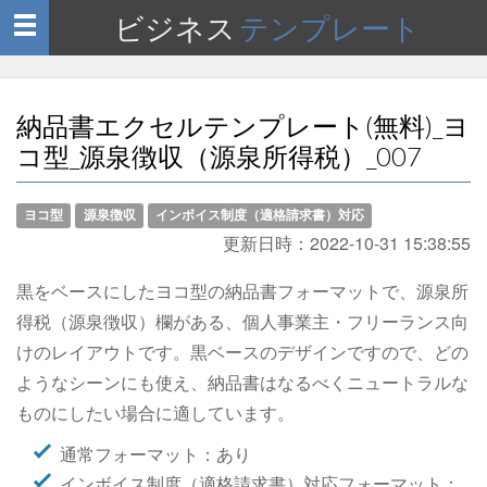
ビジネス
テンプレート
Toggle
navigation
納品書エクセルテンプレート(無料)_ヨ
コ型_源泉徴収（源泉所得税）_007
ヨコ型
源泉徴収
インボイス制度（適格請求書）対応
更新日時：
2022-10-31 15:38:55
黒をベースにしたヨコ型の納品書フォーマットで、源泉所
得税（源泉徴収）欄がある、個人事業主・フリーランス向
けのレイアウトです。黒ベースのデザインですので、どの
ようなシーンにも使え、納品書はなるべくニュートラルな
ものにしたい場合に適しています。
通常フォーマット：あり
インボイス制度（適格請求書）対応フォーマット：