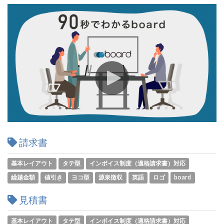
請求書
基本レイアウト
タテ型
インボイス制度（適格請求書）対応
繰越金額
値引き
ヨコ型
源泉徴収
英語
ロゴ
board
見積書
基本レイアウト
タテ型
インボイス制度（適格請求書）対応