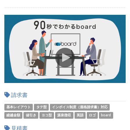
請求書
基本レイアウト
タテ型
インボイス制度（適格請求書）対応
繰越金額
値引き
ヨコ型
源泉徴収
英語
ロゴ
board
見積書