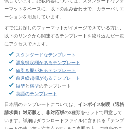
供しています。記載内容については、スタンダードなフォ
ーマットをベースに、以下の組み合わせで、カラーバリエ
ーションを用意しています。
すでにお探しのフォーマットがイメージできている方は、
以下のリンクから関連するテンプレートを絞り込んだ一覧
にアクセスできます。
スタンダードなテンプレート
源泉徴収欄があるテンプレート
値引き欄があるテンプレート
前月繰越欄があるテンプレート
縦型
と
横型
のテンプレート
英語のテンプレート
日本語のテンプレートについては、
インボイス制度（適格
請求書）対応版
と、
非対応版
の2種類をセットで用意して
います。詳細はダウンロードファイルに含まれる「テンプ
レートの使い方・注意点.pdf」をご参照の上、ご自身のニ